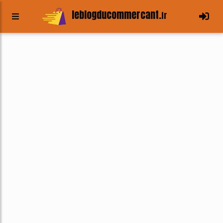
leblogducommercant.
fr