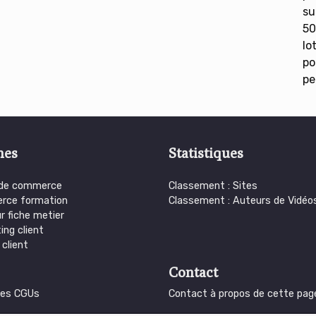
su
50
lo
po
pe
mes
Statistiques
 de commerce
Classement : Sites
rce formation
Classement : Auteurs de Vidéo
r fiche metier
ing client
 client
Contact
 des CGUs
Contact à propos de cette pag