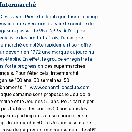
'Intermarché
C'est Jean-Pierre Le Roch qui donne le coup
envoi d'une aventure qui voie le nombre de
gasins passer de 95 à 2393. À l'origine
écialiste des produits frais, l'enseigne
termarché complète rapidement son offre
ur devenir en 1972 une marque aujourd'hui
en établie. En effet, le groupe enregistre la
us forte progression
des supermarchés
ançais. Pour fêter cela, Intermarché
ganise "50 ans, 50 semaines, 50
ènements !" :
www.echantillonsclub.com
.
aque semaine sont proposés le Jeu de la
maine et le Jeu des 50 ans. Pour participer,
 peut utiliser les bornes 50 ans dans les
gasins participants ou se connecter sur
appli Intermarché 50. Le Jeu de la semaine
opose de gagner un remboursement de 50%