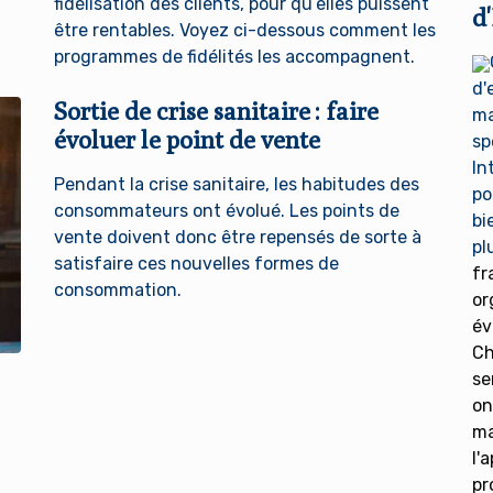
fidélisation des clients, pour qu’elles puissent
d
être rentables. Voyez ci-dessous comment les
programmes de fidélités les accompagnent.
d'
Sortie de crise sanitaire : faire
ma
évoluer le point de vente
sp
In
Pendant la crise sanitaire, les habitudes des
po
consommateurs ont évolué. Les points de
bi
vente doivent donc être repensés de sorte à
pl
satisfaire ces nouvelles formes de
fr
consommation.
or
év
Ch
se
on
ma
l'
pr